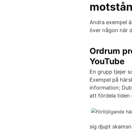
motstån
Andra exempel är 
över någon när d
Ordrum pre
YouTube
En grupp tjejer s
Exempel på härsk
information; Dubb
att fördela tiden
sig djupt skamsn