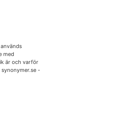
r används
de med
k är och varför
på synonymer.se -