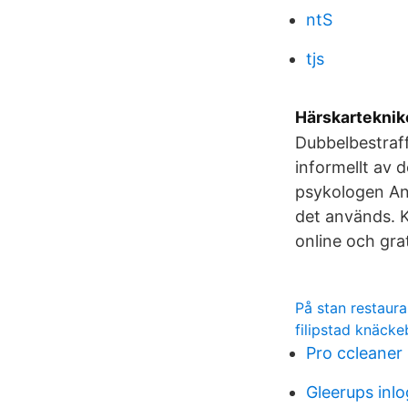
ntS
tjs
Härskartekniker
Dubbelbestraf
informellt av 
psykologen Ann
det används. K
online och gra
På stan restaura
filipstad knäck
Pro ccleaner
Gleerups inlo