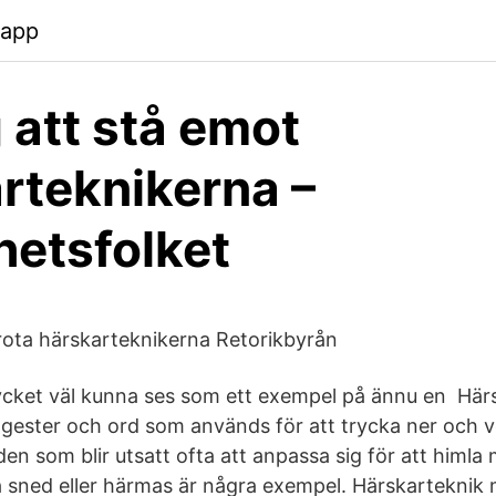
.app
g att stå emot
rteknikerna –
hetsfolket
rota härskarteknikerna Retorikbyrån
ycket väl kunna ses som ett exempel på ännu en Härs
gester och ord som används för att trycka ner och ve
r den som blir utsatt ofta att anpassa sig för att himl
 sned eller härmas är några exempel. Härskarteknik