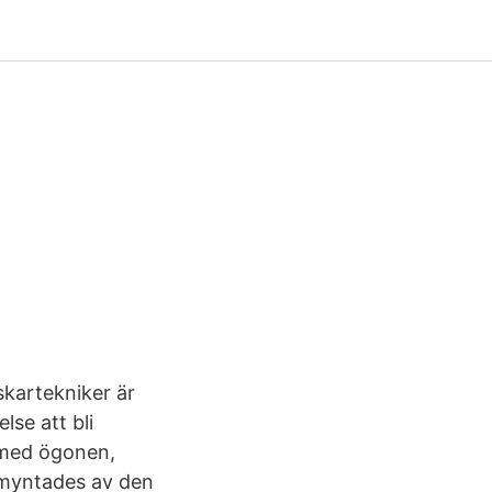
kartekniker är
lse att bli
a med ögonen,
 myntades av den