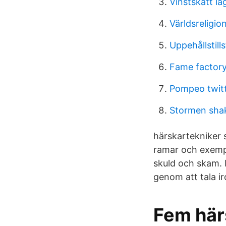
Vinstskatt l
Världsreligi
Uppehållstill
Fame factor
Pompeo twit
Stormen sha
härskartekniker s
ramar och exempe
skuld och skam. 
genom att tala i
Fem här