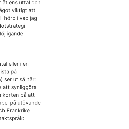
 åt ens uttal och
got viktigt att
li hörd i vad jag
otstrategi
löjligande
al eller i en
lista på
 ser ut så här:
 att synliggöra
a korten på att
mpel på utövande
och Frankrike
maktspråk: