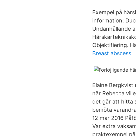
Exempel på härsk
information; Dub
Undanhållande av
Härskartekniksko
Objektifiering. H
Breast abscess
Elaine Bergkvist 
när Rebecca vill
det går att hitta
bemöta varandra s
12 mar 2016 Påfö
Var extra vaksam 
praktexempel på 