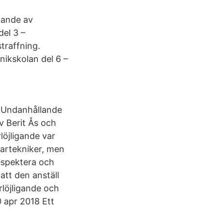
lande av
del 3 –
traffning.
nikskolan del 6 –
. Undanhållande
v Berit Ås och
löjligande var
kartekniker, men
respektera och
att den anställ
löjligande och
0 apr 2018 Ett