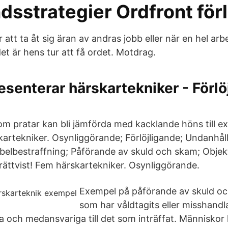
dsstrategier Ordfront för
att ta åt sig äran av andras jobb eller när en hel a
et är hens tur att få ordet. Motdrag.
senterar härskartekniker - Förlö
om pratar kan bli jämförda med kacklande höns till ex
artekniker. Osynliggörande; Förlöjligande; Undanhål
elbestraffning; Påförande av skuld och skam; Objekti
 rättvist! Fem härskartekniker. Osynliggörande.
Exempel på påförande av skuld oc
som har våldtagits eller misshandl
a och medansvariga till det som inträffat. Människor