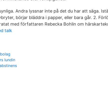
ynliga. Andra lyssnar inte på det du har att säga. Istä
ryter, börjar bläddra i papper, eller bara går. 2. Förl
atat med författaren Rebecka Bohlin om härskartek
d talk
lbolag
rs lundin
abstinens