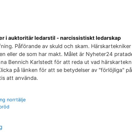
 i auktoritär ledarstil - narcissistiskt ledarskap
fning. Påförande av skuld och skam. Härskarteknike
den eller de som har makt. Målet är Nyheter24 prata
a Bennich Karlstedt för att reda ut vad härskartekni
licka på länken för att se betydelser av "förlöjliga" 
tis att använda.
ng norrtälje
ebröd
g