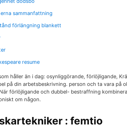
ägenhet dödsbo
onerna sammanfattning
stånd förlängning blankett
y
ter
kespeare resume
om håller än i dag: osynliggörande, förlöjligande, Krä
l på din arbetsbeskrivning. person och ta vara på ol
När förlöjligande och dubbel- bestraffning kombineras
roniskt om någon.
skartekniker : femtio