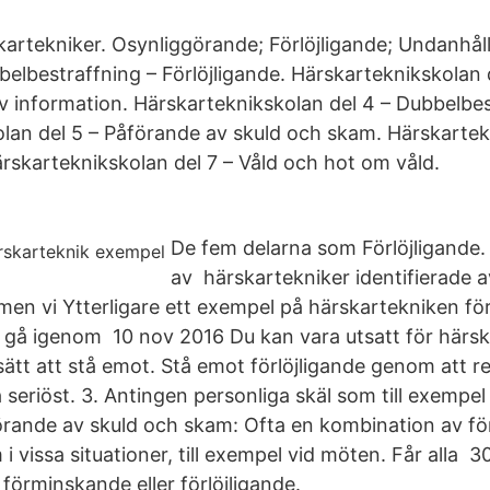
artekniker. Osynliggörande; Förlöjligande; Undanhål
belbestraffning – Förlöjligande. Härskarteknikskolan 
 information. Härskarteknikskolan del 4 – Dubbelbes
lan del 5 – Påförande av skuld och skam. Härskartek
ärskarteknikskolan del 7 – Våld och hot om våld.
De fem delarna som Förlöjligande
av härskartekniker identifierade a
men vi Ytterligare ett exempel på härskartekniken för
e gå igenom 10 nov 2016 Du kan vara utsatt för härs
 sätt att stå emot. Stå emot förlöjligande genom att 
eriöst. 3. Antingen personliga skäl som till exempel 
rande av skuld och skam: Ofta en kombination av för
i vissa situationer, till exempel vid möten. Får alla 3
förminskande eller förlöjligande.