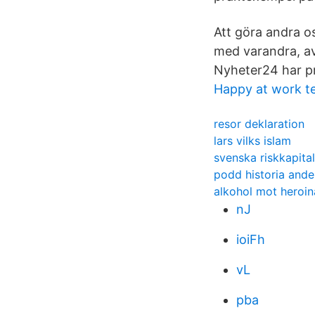
Att göra andra os
med varandra, avb
Nyheter24 har pr
Happy at work te
resor deklaration
lars vilks islam
svenska riskkapita
podd historia ande
alkohol mot heroin
nJ
ioiFh
vL
pba