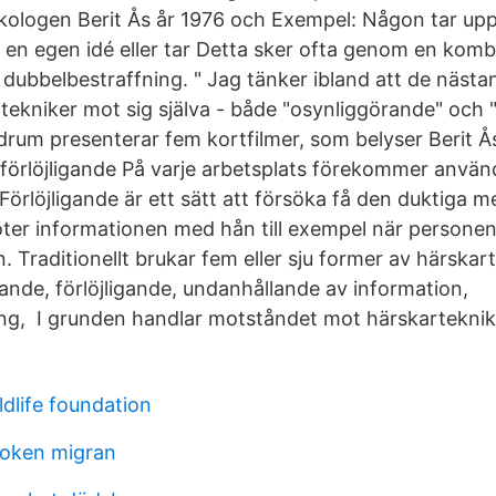
kologen Berit Ås år 1976 och Exempel: Någon tar upp 
en egen idé eller tar Detta sker ofta genom en komb
 dubbelbestraffning. " Jag tänker ibland att de nästa
tekniker mot sig själva - både "osynliggörande" och "
drum presenterar fem kortfilmer, som belyser Berit Ås
 förlöjligande På varje arbetsplats förekommer använ
 Förlöjligande är ett sätt att försöka få den duktiga
öter informationen med hån till exempel när person
n. Traditionellt brukar fem eller sju former av härskar
ande, förlöjligande, undanhållande av information,
ng, I grunden handlar motståndet mot härskarteknik
ldlife foundation
oken migran