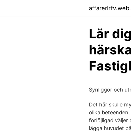
affarerlrfv.web
Lär di
härska
Fastig
Synliggör och ut
Det här skulle m
olika beteenden, 
förlöjligad välje
lägga huvudet på