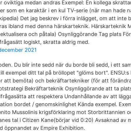
är oviktiga medan andras Exempel: En kollega skrattar
er som en karaktär i en kul TV-serie (när man hade nå
kipedia) Det jag beskrev i förra inlägget, om att inte b
ras ibland med denna härskarteknik. Härskarteknik M
llektualisera och påtala) Osynliggörande Tag plats För
frågasätt logiskt, skratta aldrig med.
 december 2021
en. Du blir inte sedd när du borde bli sedd, i ett samt
till exempel ditt tal på bröllopet "glöms bort". ENSU:s 
r att bemöta) och bekräftartekniker (för att förändra)
tstrategi Bekräftarteknik Osynliggörande att ta plats
 ifrågasätta att respektera Undanhållande av att lägg
mation bordet / genomskinlighet Kända exempel. Exe
nito Mussolinis krigsförklaring mot Storbrittannien 
anes tal i Citizen Kane(börjar vid 0:20) Avsaknad av 
vid öppnandet av Empire Exhibition.