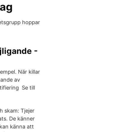
lag
rbetsgrupp hoppar
jligande -
empel. När killar
lande av
fiering Se till
h skam: Tjejer
ats. De känner
 kan känna att