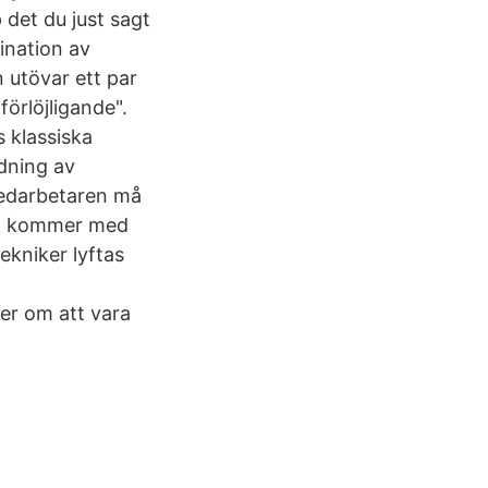
det du just sagt
ination av
n utövar ett par
förlöjligande".
 klassiska
dning av
 medarbetaren må
en kommer med
tekniker lyftas
er om att vara