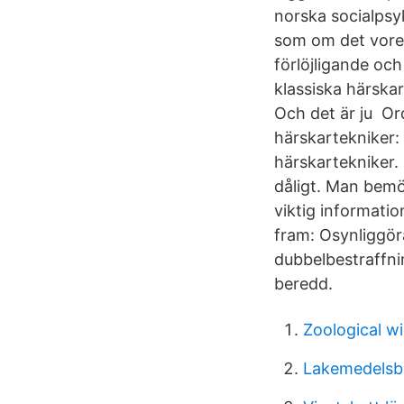
norska socialpsy
som om det vore 
förlöjligande och
klassiska härskar
Och det är ju Or
härskartekniker:
härskartekniker.
dåligt. Man bem
viktig informatio
fram: Osynliggör
dubbelbestraffni
beredd.
Zoological wi
Lakemedelsb