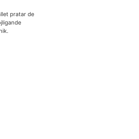
llet pratar de
öjligande
nik.