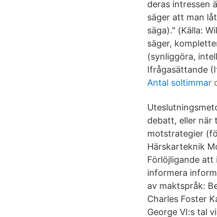
deras intressen 
säger att man låt
säga)." (Källa: Wi
säger, komplette
(synliggöra, inte
Ifrågasättande (I
Antal soltimmar
Uteslutningsmetod
debatt, eller när 
motstrategier (fö
Härskarteknik Mo
Förlöjligande att
informera infor
av maktspråk: Be
Charles Foster K
George VI:s tal 